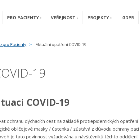
PRO PACIENTY
VEŘEJNOST
PROJEKTY
GDPR
e pro Pacienty
Aktuální opatření COVID-19
 COVID-19
ituaci COVID-19
ívat ochranu dýchacích cest na základě protiepidemických opatřen
rgické obličejové masky / ústenka / zůstává z důvodu ochrany pac
ároveň je tato povinnost vyžadována u návštěvníků těchto oddělen