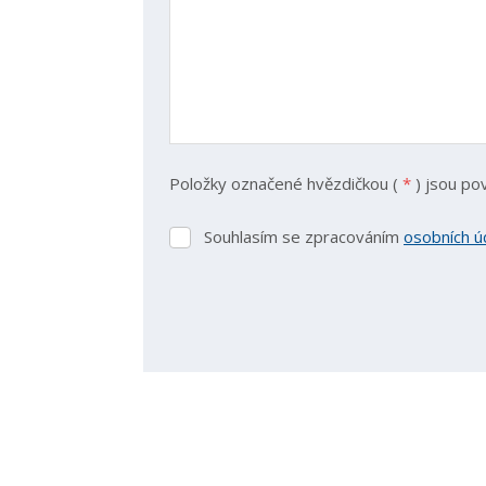
Položky označené hvězdičkou (
*
) jsou po
Souhlasím se zpracováním
osobních ú
Souhlasím
se
zpracováním
osobních
údajů
.
Formulář
se
nepodařilo
odeslat.