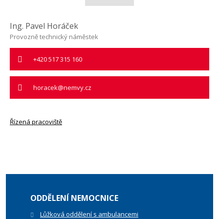
Ing. Pavel Horáček
Provozně technický náměstek
+420 517 315 160
horacek@nemvy.cz
Řízená pracoviště
ODDĚLENÍ NEMOCNICE
Lůžková oddělení s ambulancemi