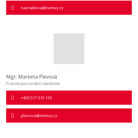
navratilova@nemvy.cz
Mgr. Markéta Plevová
Právně personální náměstek
+420 517 315 130
plevova@nemvy.cz