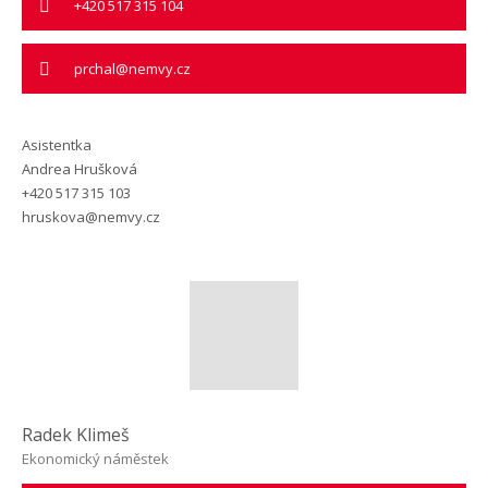
+420 517 315 104
prchal@nemvy.cz
Asistentka
Andrea Hrušková
+420 517 315 103
hruskova@nemvy.cz
Radek Klimeš
Ekonomický náměstek