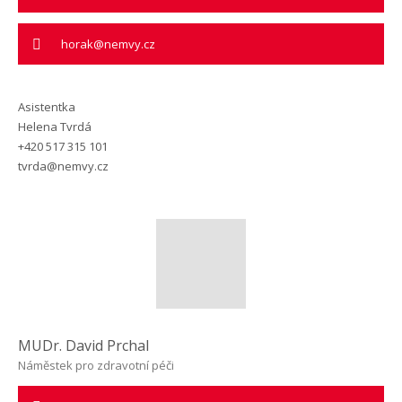
horak@nemvy.cz
Asistentka
Helena Tvrdá
+420 517 315 101
tvrda@nemvy.cz
MUDr. David Prchal
Náměstek pro zdravotní péči