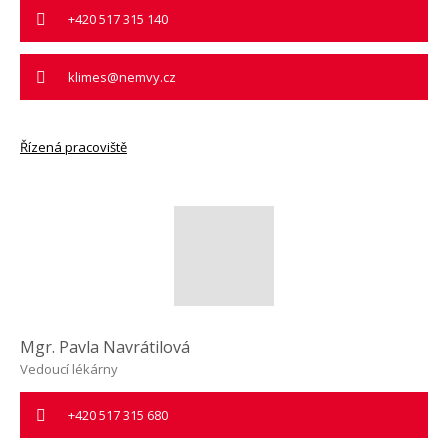
+420 517 315 140
klimes@nemvy.cz
Řízená pracoviště
Mgr. Pavla Navrátilová
Vedoucí lékárny
+420 517 315 680