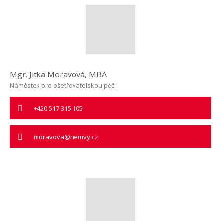
Mgr. Jitka Moravová, MBA
Náměstek pro ošetřovatelskou péči
+420 517 315 105
moravova@nemvy.cz