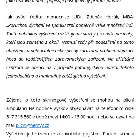
jako tlaková dlaha“, popisuje postup léčby primář Judásek.
Jak uvádí ředitel nemocnice JUDr. Zdeněk Horák, MBA:
„Poruchou dýchání ve spánku trpí poměrně velké množství lidí.
Touto nabídkou vyšetření rozšiřujeme služby pro naše pacienty,
kteří jsou zejména z okolí. Nemusí tedy při podezření na tento
obtěžující a potenciálně nebezpečný zdravotní problém dojíždět
hned do vzdálenějších zdravotnických zařízení. Na příslušné
centrum se obrací až v případě patologického nálezu tohoto
jednoduchého a minimálně zatěžujícího vyšetření.“
Zájemci o toto skríningové vyšetření se mohou na plicní
ambulanci Nemocnice Vyškov objednávat na telefonním čísle
517 315 560 v době mezi 14:00 - 15:00 hod., nebo se ozvat na
mail
plicni@nemvy.cz
Vyšetření je hrazeno ze zdravotního pojištění. Pacient si musí