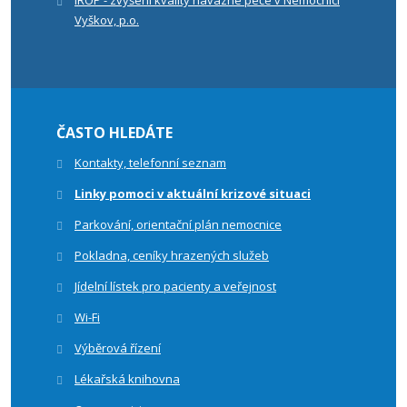
IROP - zvýšení kvality návazné péče v Nemocnici
Vyškov, p.o.
ČASTO HLEDÁTE
Kontakty, telefonní seznam
Linky pomoci v aktuální krizové situaci
Parkování, orientační plán nemocnice
Pokladna, ceníky hrazených služeb
Jídelní lístek pro pacienty a veřejnost
Wi-Fi
Výběrová řízení
Lékařská knihovna