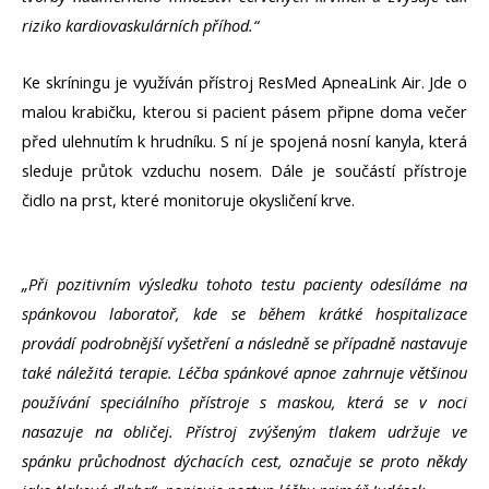
riziko kardiovaskulárních příhod.“
Ke skríningu je využíván přístroj ResMed ApneaLink Air. Jde o
malou krabičku, kterou si pacient pásem připne doma večer
před ulehnutím k hrudníku. S ní je spojená nosní kanyla, která
sleduje průtok vzduchu nosem. Dále je součástí přístroje
čidlo na prst, které monitoruje okysličení krve.
„Při pozitivním výsledku tohoto testu pacienty odesíláme na
spánkovou laboratoř, kde se během krátké hospitalizace
provádí podrobnější vyšetření a následně se případně nastavuje
také náležitá terapie. Léčba spánkové apnoe zahrnuje většinou
používání speciálního přístroje s maskou, která se v noci
nasazuje na obličej. Přístroj zvýšeným tlakem udržuje ve
spánku průchodnost dýchacích cest, označuje se proto někdy