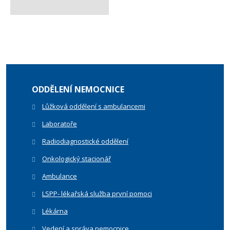
ODDĚLENÍ NEMOCNICE
Lůžková oddělení s ambulancemi
Laboratoře
Radiodiagnostické oddělení
Onkologický stacionář
Ambulance
LSPP- lékařská služba první pomoci
Lékárna
Vedení a správa nemocnice