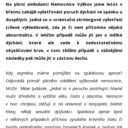
Na plicní ambulanci Nemocnice Vyškov jsme letos v
březnu zahájili vyšetřování poruch dýchání ve spánku u
dospělých. Jedná se o orientační skríningové vyšetření
(cílené vyhledávaní), zda je či není přítomna nějaká
abnormalita. V lehčím případě může jít jen o mělké
dýchání, které ale vede k nedostatečnému
okysličování krve, v tom těžším případě s vážnějšími
následky pak může jít o zástavu dechu.
Kdy zejména máme pomýšlet na spánkovou apnoe?
Odpovídá primář plicního oddělení vyškovské nemocnice,
MUDr. Milan Judásek:
„Jedná se o poruchu postihující hlavně
muže středního a vyššího věku, často s obezitou. Nemocní
v noci chrápou, stěžují si na únavnost a nevyspání, bolesti
hlavy, někdy sexuální dysfunkci. Spánková apnoe bývá
v některých případech příčinou vysokého krevního tlaku či
tvorby nadměrného množství červených krvinek a zvyšuje tak