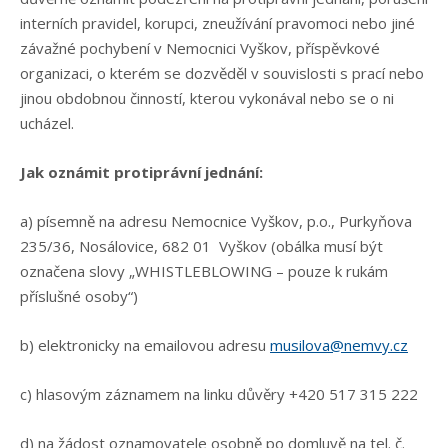
interních pravidel, korupci, zneužívání pravomoci nebo jiné
závažné pochybení v Nemocnici Vyškov, příspěvkové
organizaci, o kterém se dozvěděl v souvislosti s prací nebo
jinou obdobnou činností, kterou vykonával nebo se o ni
ucházel.
Jak oznámit protiprávní jednání:
a) písemně na adresu Nemocnice Vyškov, p.o., Purkyňova
235/36, Nosálovice, 682 01 Vyškov (obálka musí být
označena slovy „WHISTLEBLOWING – pouze k rukám
příslušné osoby“)
b) elektronicky na emailovou adresu
musilova@nemvy.cz
c) hlasovým záznamem na linku důvěry +420 517 315 222
d) na žádost oznamovatele osobně po domluvě na tel. č.