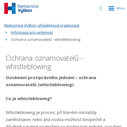
Rozbalen
Vyhledávání
menu
Nemocnice Vyškov, příspěvková organizace
Informace pro veřejnost
Ochrana oznamovatelů - whistleblowing
Ochrana oznamovatelů -
whistleblowing
Oznámení protiprávního jednání – ochrana
oznamovatelů (whistleblowing)
Co je whistleblowing?
Whistleblowing je proces, při kterém má každý
zaměstnanec nebo jiná osoba možnost bezpečně a
důvěrně oznámit podezření na protiprávní jednání, porušení