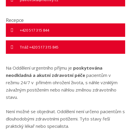
Recepce
+420 517 315 844
Triáž +420 517 315 845
Na Oddělení urgentního příjmu je
poskytována
neodkladná a akutní zdravotní péče
pacientům v
režimu 24/7 v přímém ohrožení života, s náhle vzniklým
závažným postižením nebo náhlou změnou zdravotního
stavu.
Není možné se objednat. Oddělení není určeno pacientům s
dlouhodobými zdravotními potížemi. Tyto stavy řeší
praktický lékař nebo specialista.