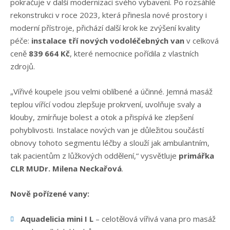
pokračuje v další modernizaci svého vybavení. Po rozsáhlé
rekonstrukci v roce 2023, která přinesla nové prostory i
moderní přístroje, přichází další krok ke zvýšení kvality
péče:
instalace tří nových vodoléčebných van
v celková
ceně
839 664 Kč
, které nemocnice pořídila z vlastních
zdrojů.
„Vířivé koupele jsou velmi oblíbené a účinné. Jemná masáž
teplou vířící vodou zlepšuje prokrvení, uvolňuje svaly a
klouby, zmírňuje bolest a otok a přispívá ke zlepšení
pohyblivosti. Instalace nových van je důležitou součástí
obnovy tohoto segmentu léčby a slouží jak ambulantním,
tak pacientům z lůžkových oddělení,“ vysvětluje
primářka
CLR MUDr. Milena Neckařová
.
Nově pořízené vany:
Aquadelicia mini I L
– celotělová vířivá vana pro masáž