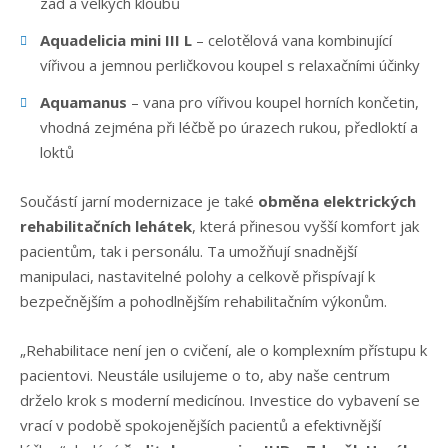
zad a velkých kloubů
Aquadelicia mini III L
– celotělová vana kombinující
vířivou a jemnou perličkovou koupel s relaxačními účinky
Aquamanus
– vana pro vířivou koupel horních končetin,
vhodná zejména při léčbě po úrazech rukou, předloktí a
loktů
Součástí jarní modernizace je také
obměna elektrických
rehabilitačních lehátek
, která přinesou vyšší komfort jak
pacientům, tak i personálu. Ta umožňují snadnější
manipulaci, nastavitelné polohy a celkově přispívají k
bezpečnějším a pohodlnějším rehabilitačním výkonům.
„Rehabilitace není jen o cvičení, ale o komplexním přístupu k
pacientovi. Neustále usilujeme o to, aby naše centrum
drželo krok s moderní medicínou. Investice do vybavení se
vrací v podobě spokojenějších pacientů a efektivnější