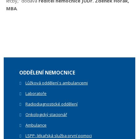
léčby,“ dodává
ředitel nemocnice JUDr. Zdeněk Horák,
MBA
.
ODDĚLENÍ NEMOCNICE
Lůžková oddělení s ambulancemi
Laboratoře
Radiodiagnostické oddělení
Onkologický stacionář
Ambulance
LSPP- lékařská služba první pomoci