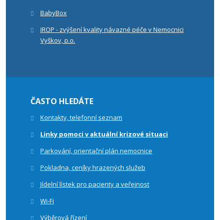
BabyBox
IROP - zvýšení kvality návazné péče v Nemocnici
Vyškov, p.o.
ČASTO HLEDÁTE
Kontakty, telefonní seznam
Linky pomoci v aktuální krizové situaci
Parkování, orientační plán nemocnice
Pokladna, ceníky hrazených služeb
Jídelní lístek pro pacienty a veřejnost
Wi-Fi
Výběrová řízení