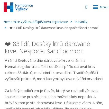
Rozbalen
Vyhledávání
menu
Nemocnice Vyškov, příspěvková organizace
Novinky
❤️ 83 lidí. Desítky litrů darované krve. Nespočet šancí pomoci
❤️ 83 lidí. Desítky litrů darované
krve. Nespočet šancí pomoci
V rámci Světového dne dárcovství krve k nám na
Hematologicko-transfúzní oddělení přišlo darovat krev
celkem 83 dárců, mezi nimi i 4 prvodárci. Tradičně přišli i
vyškovští policisté, mezi kterými byli dva odvážní prvodárci.
Za každým odběrem je člověk, který se rozhodl věnovat
kousek sebe pro někoho, koho možná nikdy nepotká. A
právě v tom je síla dárcovství krve. Děkujeme všem! A těm,
kteří přišli poprvé, obzvlášť! Věříme, že dodají odvahu