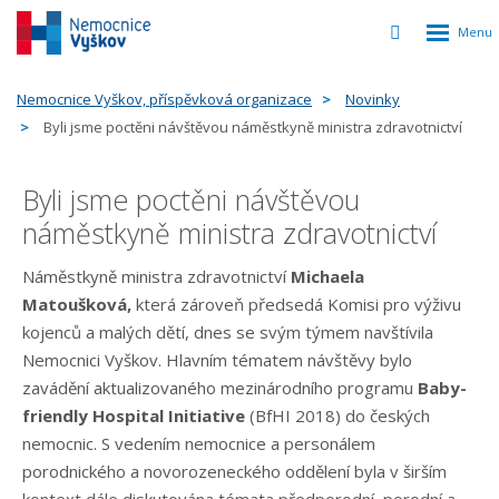
Rozbalen
Vyhledávání
menu
Nemocnice Vyškov, příspěvková organizace
Novinky
Byli jsme poctěni návštěvou náměstkyně ministra zdravotnictví
Byli jsme poctěni návštěvou
náměstkyně ministra zdravotnictví
Náměstkyně ministra zdravotnictví
Michaela
Matoušková,
která zároveň předsedá Komisi pro výživu
kojenců a malých dětí, dnes se svým týmem navštívila
Nemocnici Vyškov. Hlavním tématem návštěvy bylo
zavádění aktualizovaného mezinárodního programu
Baby-
friendly Hospital Initiative
(BfHI 2018) do českých
nemocnic. S vedením nemocnice a personálem
porodnického a novorozeneckého oddělení byla v širším