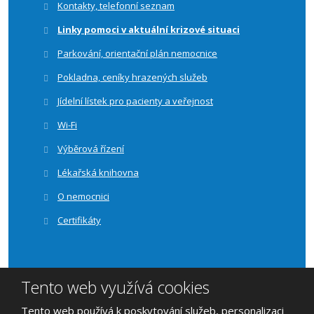
Kontakty, telefonní seznam
Linky pomoci v aktuální krizové situaci
Parkování, orientační plán nemocnice
Pokladna, ceníky hrazených služeb
Jídelní lístek pro pacienty a veřejnost
Wi-Fi
Výběrová řízení
Lékařská knihovna
O nemocnici
Certifikáty
Tento web využívá cookies
© 2026, Nemocnice Vyškov, příspěvková organizace | vytvořila
Tento web používá k poskytování služeb, personalizaci
eBRÁNA s.r.o.