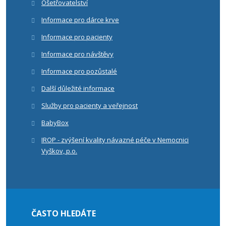
Ošetřovatelství
Informace pro dárce krve
Informace pro pacienty
Informace pro návštěvy
Informace pro pozůstalé
Další důležité informace
Služby pro pacienty a veřejnost
BabyBox
IROP - zvýšení kvality návazné péče v Nemocnici
Vyškov, p.o.
ČASTO HLEDÁTE