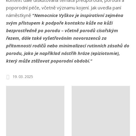
kontext dále diskutována témata předporodní, porodní a
poporodní péče, včetně významu kojení. Jak uvedla paní
náměstkyně
"Nemocnice Vyškov je inspirativní zejména
svým přístupem k podpoře kontaktu kůže na kůži
bezprostředně po porodu – včetně porodů císařským
řezem, dále také vyšetřováním novorozenců za
přítomnosti rodičů nebo minimalizací rutinních zásahů do
porodu, jako je například nástřih hráze (epiziotomie),
který může ztěžovat poporodní období."
19. 03. 2025