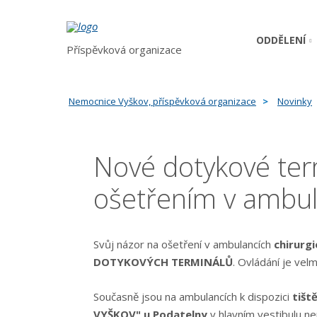
ODDĚLENÍ
Příspěvková organizace
Nemocnice Vyškov, příspěvková organizace
Novinky
Nové dotykové term
ošetřením v ambul
Svůj názor na ošetření v ambulancích
chirurgi
DOTYKOVÝCH TERMINÁLŮ
. Ovládání je ve
Současně jsou na ambulancích k dispozici
tišt
VYŠKOV" u Podatelny
v hlavním vestibulu n