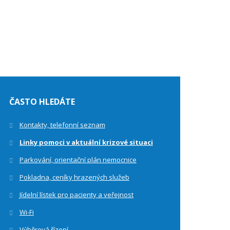
ČASTO HLEDÁTE
Kontakty, telefonní seznam
Linky pomoci v aktuální krizové situaci
Parkování, orientační plán nemocnice
Pokladna, ceníky hrazených služeb
Jídelní lístek pro pacienty a veřejnost
Wi-Fi
Výběrová řízení