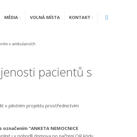
Vyhledávání
MÉDIA
VOLNÁ MÍSTA
KONTAKT
řením v ambulancích
jenosti pacientů s
it v pilotním projektu prostřednictvím
y s označením "ANKETA NEMOCNICE
plnit i v pohodlí domova po načtení QR kódu.