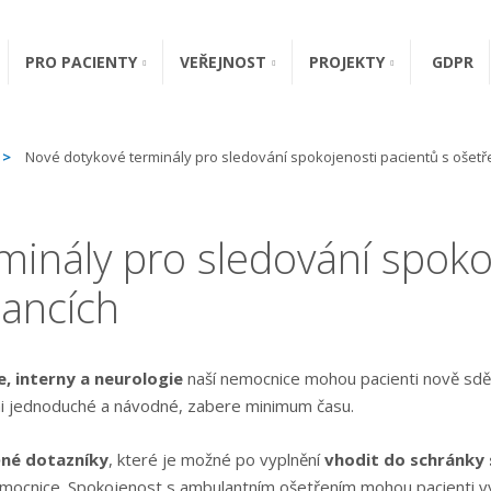
PRO PACIENTY
VEŘEJNOST
PROJEKTY
GDPR
Nové dotykové terminály pro sledování spokojenosti pacientů s ošet
inály pro sledování spoko
ancích
e, interny a neurologie
naší nemocnice mohou pacienti nově sděl
lmi jednoduché a návodné, zabere minimum času.
ěné dotazníky
, které je možné po vyplnění
vhodit do schránk
emocnice. Spokojenost s ambulantním ošetřením mohou pacienti vy