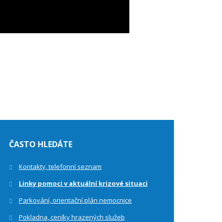
ČASTO HLEDÁTE
Kontakty, telefonní seznam
Linky pomoci v aktuální krizové situaci
Parkování, orientační plán nemocnice
Pokladna, ceníky hrazených služeb