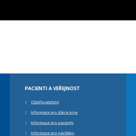
PACIENTI A VEŘEJNOST
Ošetřovatelství
Informace pro dárce krve
Informace pro pacienty
Informace pro návštěvy