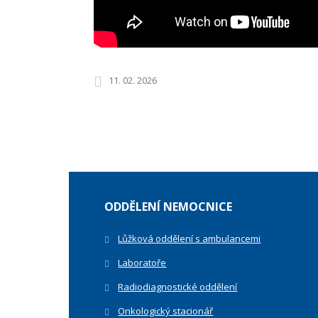
11. 02. 2026
ODDĚLENÍ NEMOCNICE
Lůžková oddělení s ambulancemi
Laboratoře
Radiodiagnostické oddělení
Onkologický stacionář