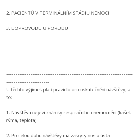
2. PACIENTŮ V TERMINÁLNÍM STÁDIU NEMOCI
3. DOPROVODU U PORODU
--------------------------------------------------------------------
--------------------------------------------------------------------
--------------------------------------------------------------------
-----------------------
U těchto výjimek platí pravidlo pro uskutečnění návštěvy, a
to:
1. Návštěva nejeví známky respiračního onemocnění (kašel,
rýma, teplota)
2. Po celou dobu návštěvy má zakrytý nos a ústa