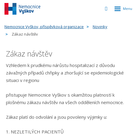
Rozbalen
Vyhledávání
menu
Nemocnice Vyškov, příspěvková organizace
Novinky
Zákaz návštěv
Zákaz návštěv
Vzhledem k prudkému nárůstu hospitalizací z důvodu
závažných případů chřipky a zhoršující se epidemiologické
situaci v regionu
přistupuje Nemocnice Vyškov s okamžitou platností k
plošnému zákazu návštěv na všech odděleních nemocnice.
Zákaz platí do odvolání a jsou povoleny výjimky u:
1. NEZLETILÝCH PACIENTŮ