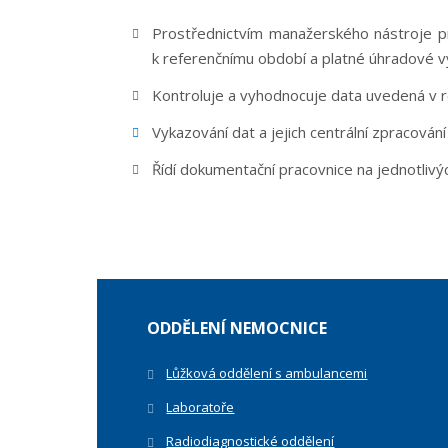
Prostřednictvím manažerského nástroje pr
k referenčnímu období a platné úhradové v
Kontroluje a vyhodnocuje data uvedená v ro
Vykazování dat a jejich centrální zpracování 
Řídí dokumentační pracovnice na jednotlivý
ODDĚLENÍ NEMOCNICE
Lůžková oddělení s ambulancemi
Laboratoře
Radiodiagnostické oddělení