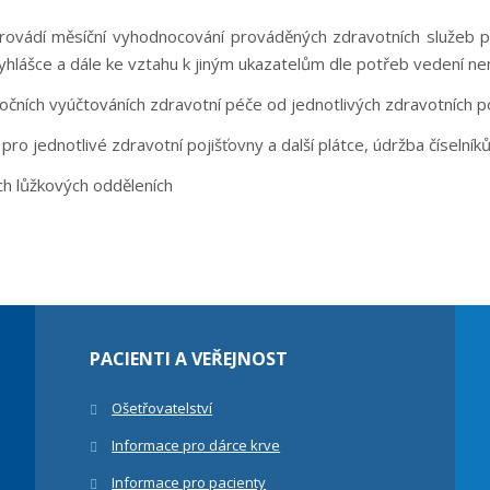
ovádí měsíční vyhodnocování prováděných zdravotních služeb pr
yhlášce a dále ke vztahu k jiným ukazatelům dle potřeb vedení ne
čních vyúčtováních zdravotní péče od jednotlivých zdravotních po
pro jednotlivé zdravotní pojišťovny a další plátce, údržba číselníků 
ch lůžkových odděleních
PACIENTI A VEŘEJNOST
Ošetřovatelství
Informace pro dárce krve
Informace pro pacienty