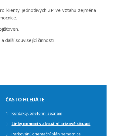
o klienty jednotlivých ZP ve vztahu zejména
mocnice.
jišťoven.
a další související činnosti
ČASTO HLEDÁTE
Kontakty, telefonní seznam
Linky pomoci v aktuální krizové situaci
Parkování, orientační plán nemocnice