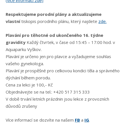
(více informací zde)
Respektujeme porodní plány a aktualizujeme
vlastní
tiskopis porodního plánu, který najdete
zde.
Plavání pro těhotné od ukončeného 16. týdne
gravidity
Každý čtvrtek, v čase od 15:45 – 17:00 hod. v
Aquaparku Vyškov.
Plavání je určeno jen pro plavce a vyžadujeme souhlas
vašeho gynekologa.
Plavání je prospěšné pro celkovou kondici těla a správného
dýchání během porodu.
Cena za lekci je 100,- Kč
Objednávejte se na tel.: +420 517 315 333
V době trvání letních prázdnin jsou lekce z provozních
důvodů zrušeny
Více informací se dozvíte na našem
FB
a
IG
.