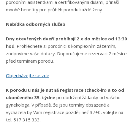
porodními asistentkami a certifikovanými dulami, přináší
mnohé benefity pro průběh porodu každé ženy.
Nabídka odborných služeb
Dny otevřených dveří probíhají 2 x do měsíce od 13:30
hod
. Prohlédnete si porodnici s komplexním zázemím,
zodpovíme vaše dotazy. Doporučujeme rezervaci 2 měsíce
před termínem porodu.
Objednávejte se zde
K porodu u nás je nutná registrace (check-in) a to od
ukončeného 35. týdne
po obdržení žádanky od vašeho
gynekologa. V případě, že jsou termíny obsazené a
vycházela by Vám registrace později než 37+0, volejte na
tel. 517 315 333.