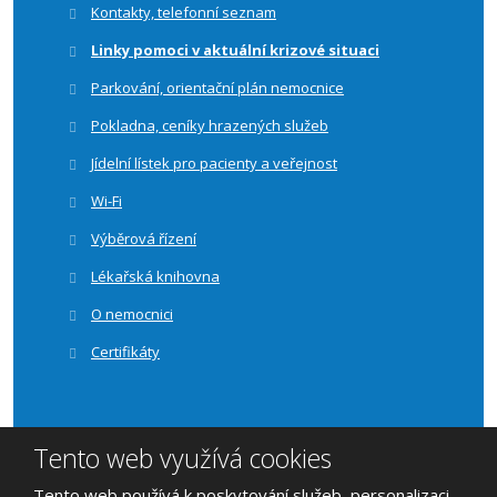
Kontakty, telefonní seznam
Linky pomoci v aktuální krizové situaci
Parkování, orientační plán nemocnice
Pokladna, ceníky hrazených služeb
Jídelní lístek pro pacienty a veřejnost
Wi-Fi
Výběrová řízení
Lékařská knihovna
O nemocnici
Certifikáty
Tento web využívá cookies
© 2026, Nemocnice Vyškov, příspěvková organizace | vytvořila
Tento web používá k poskytování služeb, personalizaci