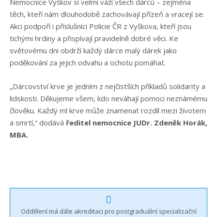
Nemocnice Vyškov si velmi váží všech dárců – zejména
těch, kteří nám dlouhodobě zachovávají přízeň a vracejí se.
Akci podpoří i příslušníci Policie ČR z Vyškova, kteří jsou
tichými hrdiny a přispívají pravidelně dobré věci. Ke
světovému dni obdrží každý dárce malý dárek jako
poděkování za jejich odvahu a ochotu pomáhat.
„Dárcovství krve je jedním z nejčistších příkladů solidarity a
lidskosti. Děkujeme všem, kdo neváhají pomoci neznámému
člověku. Každý ml krve může znamenat rozdíl mezi životem
a smrtí,“ dodává
ředitel nemocnice JUDr. Zdeněk Horák,
MBA.
Oddělení má dále akreditaci pro postgraduální specializační