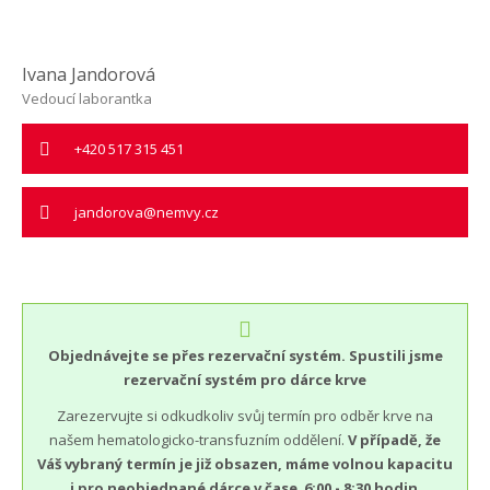
Ivana Jandorová
Vedoucí laborantka
+420 517 315 451
jandorova@nemvy.cz
Objednávejte se přes rezervační systém. Spustili jsme
rezervační systém pro dárce krve
Zarezervujte si odkudkoliv svůj termín pro odběr krve na
našem hematologicko-transfuzním oddělení.
V případě, že
Váš vybraný termín je již obsazen, máme volnou kapacitu
i pro neobjednané dárce v čase 6:00 - 8:30 hodin
.