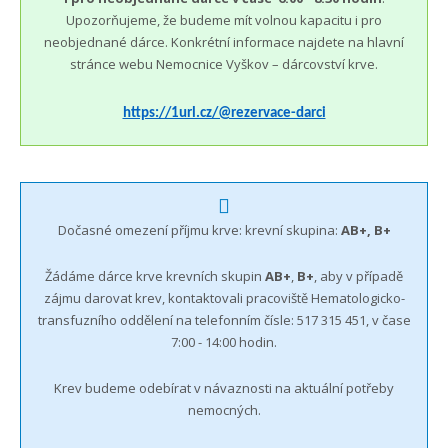
Upozorňujeme, že budeme mít volnou kapacitu i pro
neobjednané dárce. Konkrétní informace najdete na hlavní
stránce webu Nemocnice Vyškov – dárcovství krve.
https://1url.cz/@rezervace-darci
Dočasné omezení příjmu krve: krevní skupina:
AB+, B+
Žádáme dárce krve krevních skupin
AB+
,
B+
, aby v případě
zájmu darovat krev, kontaktovali pracoviště Hematologicko-
transfuzního oddělení na telefonním čísle: 517 315 451, v čase
7:00 - 14:00 hodin.
Krev budeme odebírat v návaznosti na aktuální potřeby
nemocných.