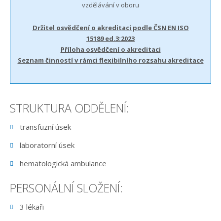
vzdělávání v oboru
Držitel osvědčení o akreditaci podle ČSN EN ISO
15189 ed.3:2023
Příloha osvědčení o akreditaci
Seznam činností v rámci flexibilního rozsahu akreditace
STRUKTURA ODDĚLENÍ:
transfuzní úsek
laboratorní úsek
hematologická ambulance
PERSONÁLNÍ SLOŽENÍ:
3 lékaři