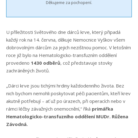
Děkujeme za pochopení.
U příležitosti Světového dne dárců krve, který připadá
každý rok na 14. června, děkuje Nemocnice Vyškov všem
dobrovolným dárcům za jejich nezištnou pomoc. V letošním
roce již bylo na Hematologicko-transfuzním oddělení
provedeno
1430 odběrů
, což představuje stovky
zachráněných životů.
„Dárci krve jsou tichými hrdiny každodenního života. Bez
nich bychom nemohli poskytovat péči pacientům, kteří krev
akutně potřebují – ať už po úrazech, při operacích nebo v
rámci léčby závažných onemocnění,“ říká
primářka
Hematologicko-transfuzního oddělení MUDr. Růžena
Závodná.