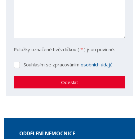
Položky označené hvězdičkou (
*
) jsou povinné.
Souhlasím se zpracováním
osobních údajů
.
Souhlasím
se
zpracováním
Odeslat
osobních
údajů
.
Formulář
se
nepodařilo
odeslat.
ODDĚLENÍ NEMOCNICE