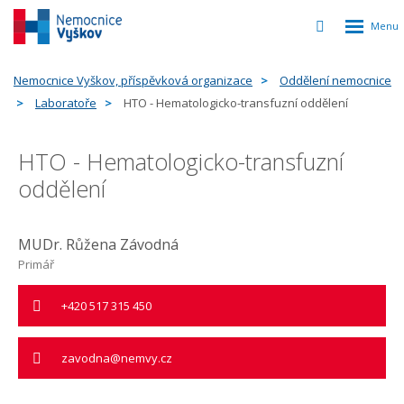
Rozbalen
Vyhledávání
menu
Nemocnice Vyškov, příspěvková organizace
Oddělení nemocnice
Laboratoře
HTO - Hematologicko-transfuzní oddělení
HTO - Hematologicko-transfuzní
oddělení
MUDr. Růžena Závodná
Primář
+420 517 315 450
zavodna@nemvy.cz